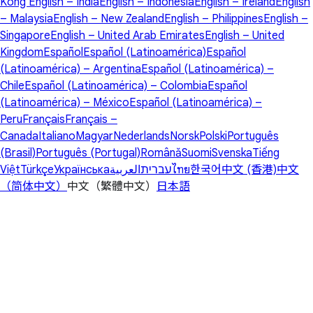
Kong
English – India
English – Indonesia
English – Ireland
English
– Malaysia
English – New Zealand
English – Philippines
English –
Singapore
English – United Arab Emirates
English – United
Kingdom
Español
Español (Latinoamérica)
Español
(Latinoamérica) – Argentina
Español (Latinoamérica) –
Chile
Español (Latinoamérica) – Colombia
Español
(Latinoamérica) – México
Español (Latinoamérica) –
Peru
Français
Français –
Canada
Italiano
Magyar
Nederlands
Norsk
Polski
Português
(Brasil)
Português (Portugal)
Română
Suomi
Svenska
Tiếng
Việt
Türkçe
Українська
العربية
עברית
ไทย
한국어
中文 (香港)
中文
（简体中文）
中文（繁體中文）
日本語