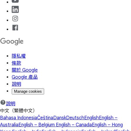
隱私權
條款
關於 Google
Google 產品
說明
Manage cookies
說明
中文（繁體中文）
Bahasa Indonesia
Čeština
Dansk
Deutsch
English
English –
Australia
English – Belgium
English – Canada
English – Hong