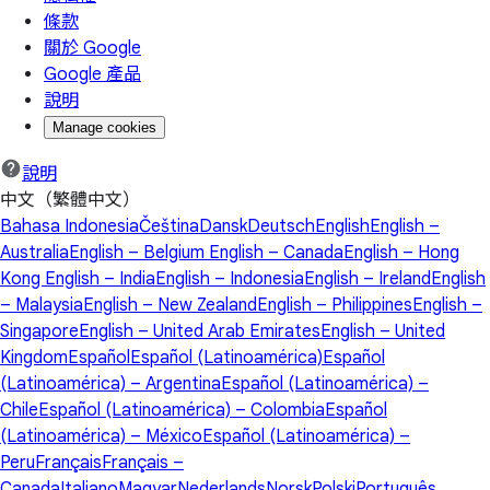
條款
關於 Google
Google 產品
說明
Manage cookies
說明
中文（繁體中文）
Bahasa Indonesia
Čeština
Dansk
Deutsch
English
English –
Australia
English – Belgium
English – Canada
English – Hong
Kong
English – India
English – Indonesia
English – Ireland
English
– Malaysia
English – New Zealand
English – Philippines
English –
Singapore
English – United Arab Emirates
English – United
Kingdom
Español
Español (Latinoamérica)
Español
(Latinoamérica) – Argentina
Español (Latinoamérica) –
Chile
Español (Latinoamérica) – Colombia
Español
(Latinoamérica) – México
Español (Latinoamérica) –
Peru
Français
Français –
Canada
Italiano
Magyar
Nederlands
Norsk
Polski
Português