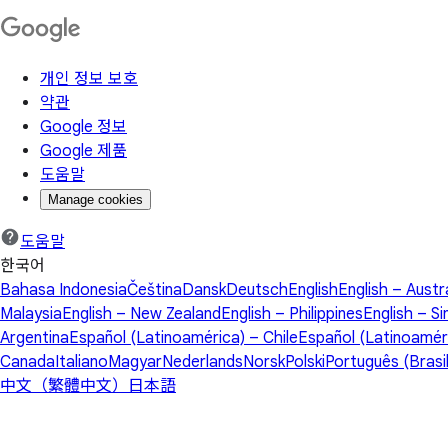
개인 정보 보호
약관
Google 정보
Google 제품
도움말
Manage cookies
도움말
한국어
Bahasa Indonesia
Čeština
Dansk
Deutsch
English
English – Austr
Malaysia
English – New Zealand
English – Philippines
English – S
Argentina
Español (Latinoamérica) – Chile
Español (Latinoamér
Canada
Italiano
Magyar
Nederlands
Norsk
Polski
Português (Brasil
中文（繁體中文）
日本語