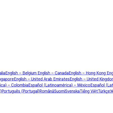
alia
English – Belgium
English – Canada
English – Hong Kong
Eng
ingapore
English – United Arab Emirates
English – United Kingd
ica) – Colombia
Español (Latinoamérica) – México
Español (La
)
Português (Portugal)
Română
Suomi
Svenska
Tiếng Việt
Türkçe
У