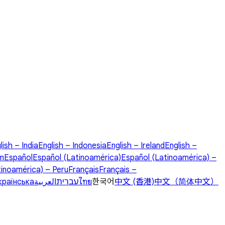
lish – India
English – Indonesia
English – Ireland
English –
om
Español
Español (Latinoamérica)
Español (Latinoamérica) –
tinoamérica) – Peru
Français
Français –
країнська
العربية
עברית
ไทย
한국어
中文 (香港)
中文（简体中文）